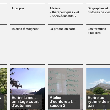
A propos
Ateliers
Biographies et
« thérapeutiques » et
histoires de vie
« socio-éducatifs »
Ils.elles témoignent
La presse en parle
Les formules
d’ateliers
s
Écrire la mer,
Atelier
Ecrire au
un stage court
d’écriture #1 –
rythme de s
d’automne
saison 2
pas