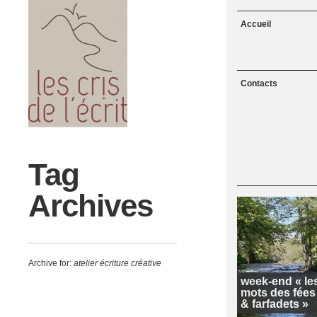
Menu
Skip to content
Accueil
Contacts
Tag
Archives
Archive for:
atelier écriture créative
week-end « le
mots des fées
& farfadets »