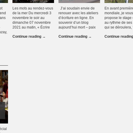
et
Les mots au rendez-vous
J’ai soudain envie de
En avant premièr
-end
de la mer Du mercredi 3
renouer avec les ateliers
mondiale, je vous
dans
novembre le soir au
d’écriture en ligne. En
propose le stage 
dimanche 07 novembre
souvenir d’un blog
au rythme de ses
-
2021 au matin, « Écrire
aujourd’hui mort – paix
qui se déroulera,
uzay,
Continue reading
→
Continue reading
→
Continue readin
écial