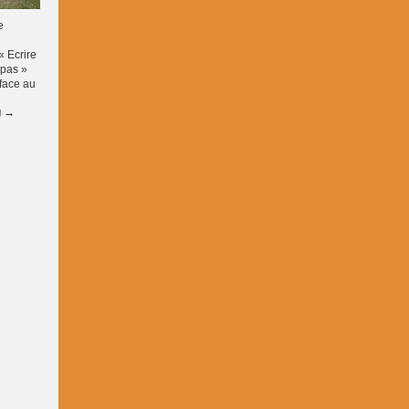
e
« Ecrire
 pas »
 face au
g
→