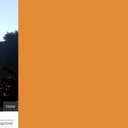
Home
egorized