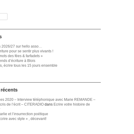
s
s 2026/27 sur hello asso…
riture pour se sentir plus vivants !
ots des fées & farfadets »
nds d’écriture à Blois
ts, écrire tous les 15 jours ensemble
récents
ines 2020 – Interview téléphonique avec Marie REMANDE –
cris de l’écrit – CITERADIO
dans
Ecrire votre histoire de
r
rlie et l’insurrection poétique
crire avec style » , décevant!