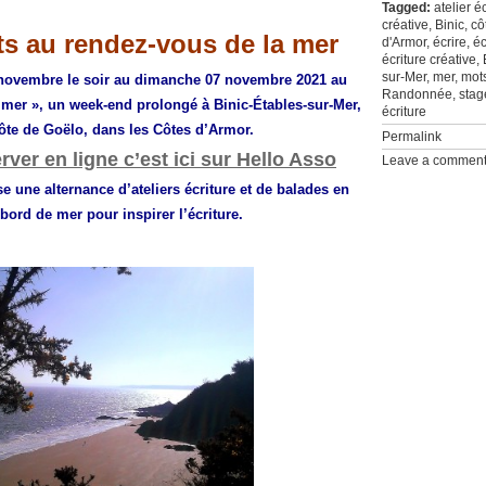
Tagged:
atelier é
créative
,
Binic
,
cô
s au rendez-vous de la mer
d'Armor
,
écrire
,
éc
écriture créative
,
sur-Mer
,
mer
,
mot
novembre le soir au dimanche 07 novembre 2021 au
Randonnée
,
stag
a mer », un week-end prolongé à
Binic-Étables-sur-Mer,
écriture
ôte de Goëlo,
dans les Côtes d’Armor.
Permalink
rver en ligne c’est ici sur Hello Asso
Leave a commen
e une alternance d’ateliers écriture et de balades en
bord de mer pour inspirer l’écriture.