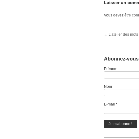
Laisser un comm
Vous devez
être con
Post navigation
←
L’atelier des mots
Abonnez-vous 
Prénom
Nom
E-mail
*