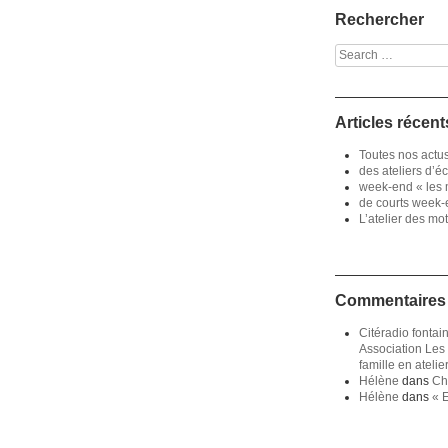
Rechercher
Search
Articles récent
Toutes nos actu
des ateliers d’éc
week-end « les m
de courts week-e
L’atelier des mo
Commentaires 
Citéradio fonta
Association Les 
famille en atelie
Hélène
dans
Cha
Hélène
dans
« E