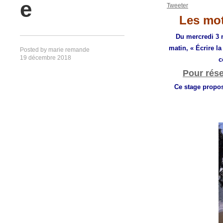
e
Tweeter
Les mot
Du mercredi
3 
matin
,
« Écrire l
Posted by
marie remande
19 décembre 2018
c
Pour rése
Ce stage propos