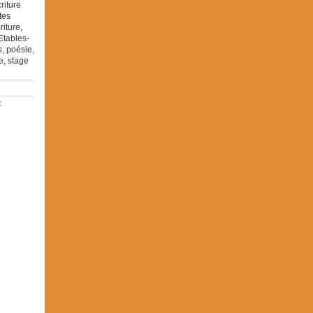
criture
tes
riture
,
Etables-
s
,
poésie
,
e
,
stage
t