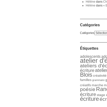
Hélène
dans
Cha
Hélène
dans
« E
Catégories
Catégories
Étiquettes
adolescents
ad
atelier d'
ateliers d'éc
atelie
écriture
Blois
créativité
familles
grammaire
créatifs
marche
m
Ran
poésie
écriture
stage 
écriture
écr