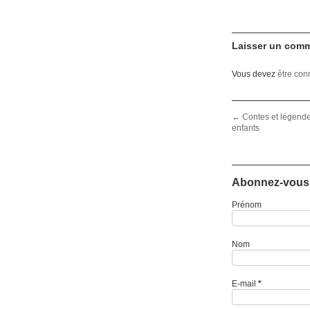
Laisser un comm
Vous devez
être con
Post navigation
←
Contes et légendes
enfants
Abonnez-vous 
Prénom
Nom
E-mail
*