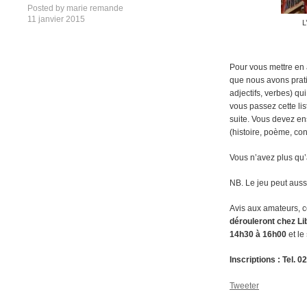
Posted by
marie remande
11 janvier 2015
L
Pour vous mettre en a
que nous avons prati
adjectifs, verbes) qu
vous passez cette lis
suite. Vous devez ens
(histoire, poème, cont
Vous n’avez plus qu’
NB. Le jeu peut aussi
Avis aux amateurs, ce
dérouleront chez Li
14h30 à 16h00
et le
Inscriptions : Tel. 
Tweeter