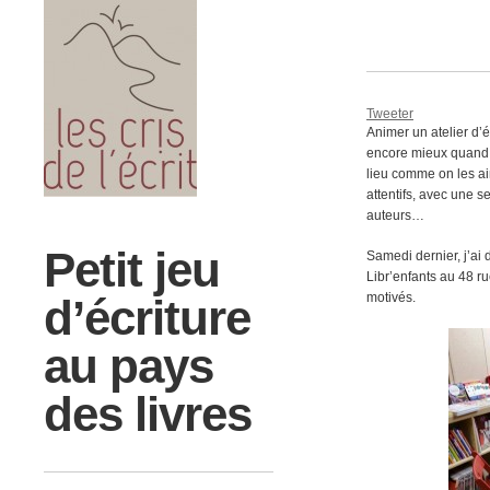
Tweeter
Animer un atelier d’éc
encore mieux quand c
lieu comme on les ai
attentifs, avec une s
auteurs…
Petit jeu
Samedi dernier, j’ai 
Libr’enfants au 48 ru
motivés.
d’écriture
au pays
des livres