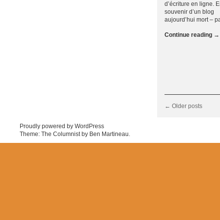
d’écriture en ligne. 
souvenir d’un blog
aujourd’hui mort – p
Continue reading
→
Post navigation
←
Older posts
Proudly powered by WordPress
Theme: The Columnist by
Ben Martineau
.